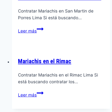
Contratar Mariachis en San Martin de
Porres Lima Si está buscando…
Mariachis
Leer más
en
San
Martin
de
Mariachis en el Rimac
Porres
Contratar Mariachis en el Rimac Lima Si
está buscando contratar los…
Mariachis
Leer más
en
el