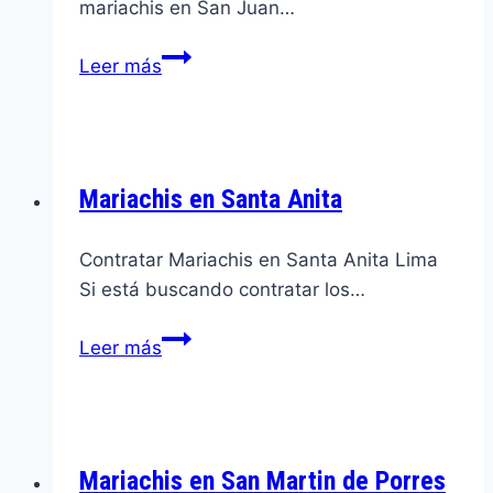
mariachis en San Juan…
Mariachis
Leer más
en
San
Juan
de
Mariachis en Santa Anita
Lurigancho
Contratar Mariachis en Santa Anita Lima
Si está buscando contratar los…
Mariachis
Leer más
en
Santa
Anita
Mariachis en San Martin de Porres