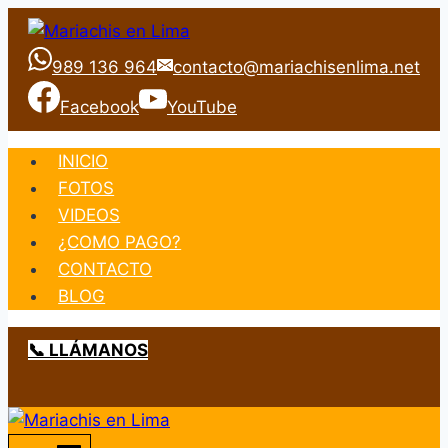
Saltar
al
989 136 964
contacto@mariachisenlima.net
contenido
Facebook
YouTube
INICIO
FOTOS
VIDEOS
¿COMO PAGO?
CONTACTO
BLOG
📞 LLÁMANOS