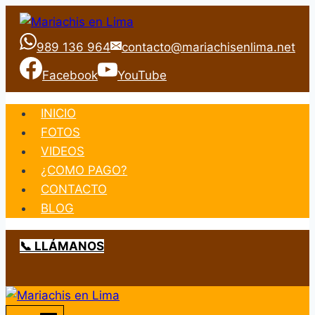
Saltar
al
989 136 964
contacto@mariachisenlima.net
contenido
Facebook
YouTube
INICIO
FOTOS
VIDEOS
¿COMO PAGO?
CONTACTO
BLOG
📞 LLÁMANOS