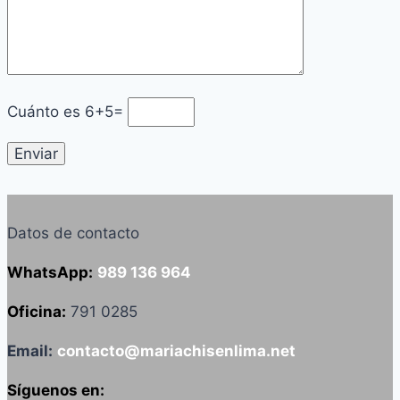
Cuánto es
6+5=
Datos de contacto
WhatsApp:
989 136 964
Oficina:
791 0285
Email:
contacto@mariachisenlima.net
Síguenos en: