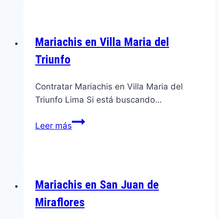
Chorrillos
Mariachis en Villa Maria del
Triunfo
Contratar Mariachis en Villa Maria del
Triunfo Lima Si está buscando…
Mariachis
Leer más
en
Villa
Maria
del
Mariachis en San Juan de
Triunfo
Miraflores