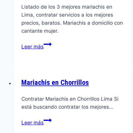
Listado de los 3 mejores mariachis en
Lima, contratar servicios a los mejores
precios, baratos. Mariachis a domicilio con
cantante mujer.
Los
Leer más
3
mejores
mariachis
en
Mariachis en Chorrillos
Lima
Contratar Mariachis en Chorrillos Lima Si
está buscando contratar los mejores…
Mariachis
Leer más
en