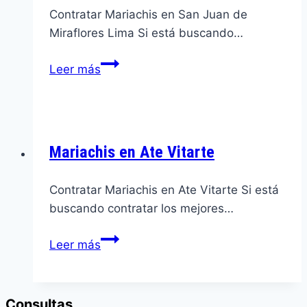
Contratar Mariachis en San Juan de
Miraflores Lima Si está buscando…
Mariachis
Leer más
en
San
Juan
de
Mariachis en Ate Vitarte
Miraflores
Contratar Mariachis en Ate Vitarte Si está
buscando contratar los mejores…
Mariachis
Leer más
en
Ate
Vitarte
Consultas