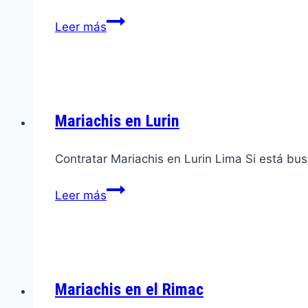
Mariachis
Leer más
en
San
Isidro
Mariachis en Lurin
Contratar Mariachis en Lurin Lima Si está bu
Mariachis
Leer más
en
Lurin
Mariachis en el Rimac