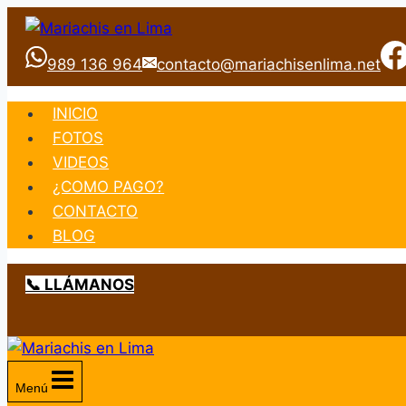
Saltar
al
989 136 964
contacto@mariachisenlima.net
contenido
INICIO
FOTOS
VIDEOS
¿COMO PAGO?
CONTACTO
BLOG
📞 LLÁMANOS
Menú