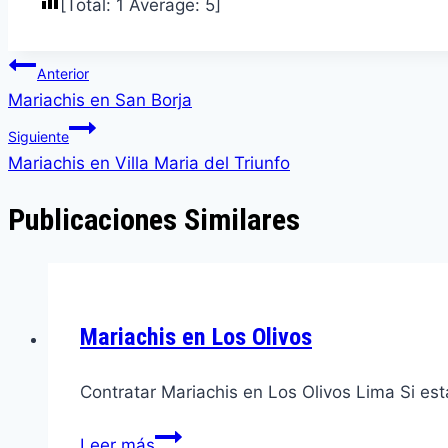
[Total:
1
Average:
5
]
Navegación
Anterior
de
Mariachis en San Borja
entradas
Siguiente
Mariachis en Villa Maria del Triunfo
Publicaciones Similares
Mariachis en Los Olivos
Contratar Mariachis en Los Olivos Lima Si es
Mariachis
Leer más