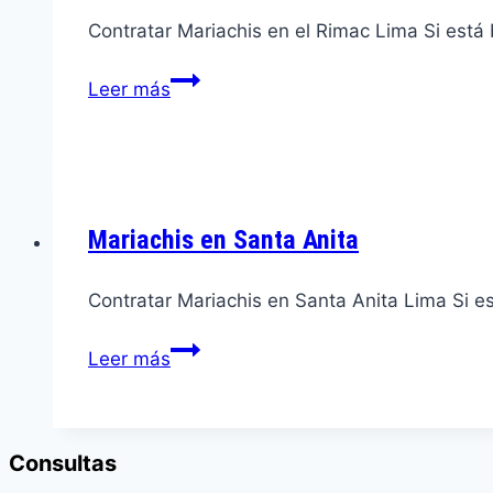
Contratar Mariachis en el Rimac Lima Si está
Mariachis
Leer más
en
el
Rimac
Mariachis en Santa Anita
Contratar Mariachis en Santa Anita Lima Si e
Mariachis
Leer más
en
Santa
Anita
Consultas