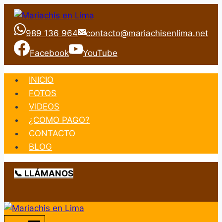
Saltar
al
989 136 964
contacto@mariachisenlima.net
contenido
Facebook
YouTube
INICIO
FOTOS
VIDEOS
¿COMO PAGO?
CONTACTO
BLOG
📞 LLÁMANOS