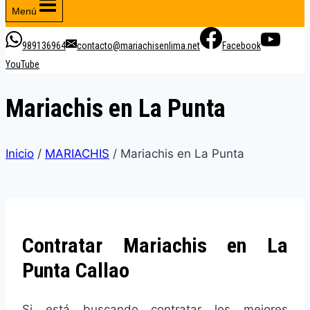
Menú
989136964
contacto@mariachisenlima.net
Facebook
YouTube
Mariachis en La Punta
Inicio
/
MARIACHIS
/
Mariachis en La Punta
Contratar Mariachis en La
Punta Callao
Si está buscando contratar los mejores