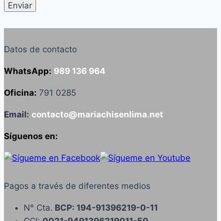
Datos de contacto
WhatsApp:
989 136 964
Oficina:
791 0285
Email:
contacto@mariachisenlima.net
Síguenos en:
Pagos a través de diferentes medios
N° Cta.
BCP: 194-91396219-0-11