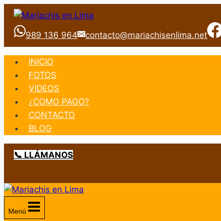
Saltar
al
989 136 964
contacto@mariachisenlima.net
contenido
INICIO
FOTOS
VIDEOS
¿COMO PAGO?
CONTACTO
BLOG
📞 LLÁMANOS
Menú