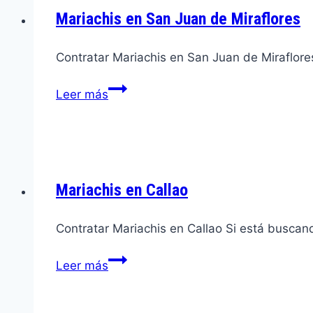
Mariachis en San Juan de Miraflores
Contratar Mariachis en San Juan de Miraflor
Mariachis
Leer más
en
San
Juan
de
Miraflores
Mariachis en Callao
Contratar Mariachis en Callao Si está buscan
Mariachis
Leer más
en
Callao